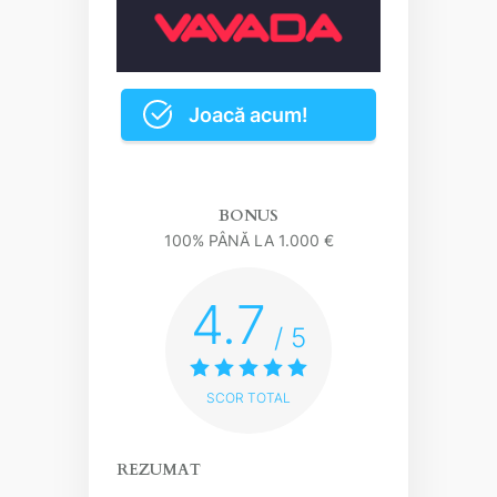
Joacă acum!
BONUS
100% PÂNĂ LA 1.000 €
4.7
/ 5
SCOR TOTAL
REZUMAT