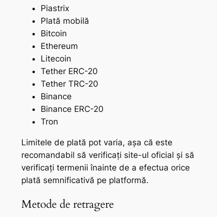
Piastrix
Plată mobilă
Bitcoin
Ethereum
Litecoin
Tether ERC-20
Tether TRC-20
Binance
Binance ERC-20
Tron
Limitele de plată pot varia, așa că este
recomandabil să verificați site-ul oficial și să
verificați termenii înainte de a efectua orice
plată semnificativă pe platformă.
Metode de retragere