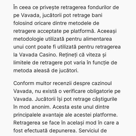
În ceea ce privește retragerea fondurilor de
pe Vavada, jucătorii pot retrage bani
folosind oricare dintre metodele de
retragere acceptate pe platformă. Aceeași
metodologie utilizată pentru alimentarea
unui cont poate fi utilizată pentru retragerea
la Vavada Casino. Rețineți că viteza și
limitele de retragere pot varia în funcție de
metoda aleasă de jucători.
Conform multor recenzii despre cazinoul
Vavada, nu există o verificare obligatorie pe
Vavada. Jucătorii își pot retrage câștigurile
în mod anonim. Acesta este unul dintre
principalele avantaje ale acestei platforme.
Retragerea se face în același mod în care a
fost efectuată depunerea. Serviciul de