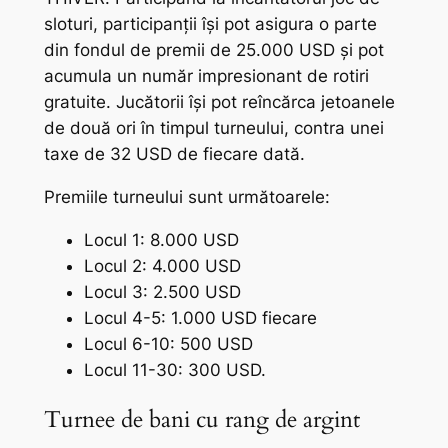
sloturi, participanții își pot asigura o parte
din fondul de premii de 25.000 USD și pot
acumula un număr impresionant de rotiri
gratuite. Jucătorii își pot reîncărca jetoanele
de două ori în timpul turneului, contra unei
taxe de 32 USD de fiecare dată.
Premiile turneului sunt următoarele:
Locul 1: 8.000 USD
Locul 2: 4.000 USD
Locul 3: 2.500 USD
Locul 4-5: 1.000 USD fiecare
Locul 6-10: 500 USD
Locul 11-30: 300 USD.
Turnee de bani cu rang de argint