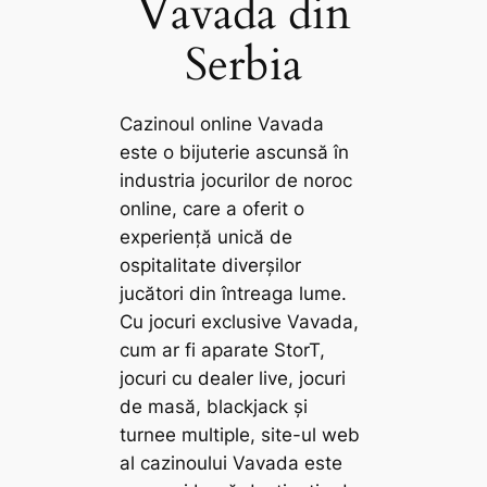
Vavada din
Serbia
Cazinoul online Vavada
este o bijuterie ascunsă în
industria jocurilor de noroc
online, care a oferit o
experiență unică de
ospitalitate diverșilor
jucători din întreaga lume.
Cu jocuri exclusive Vavada,
cum ar fi aparate StorT,
jocuri cu dealer live, jocuri
de masă, blackjack și
turnee multiple, site-ul web
al cazinoului Vavada este