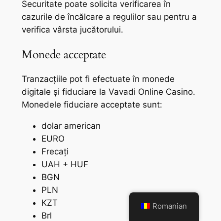
Securitate poate solicita verificarea în
cazurile de încălcare a regulilor sau pentru a
verifica vârsta jucătorului.
Monede acceptate
Tranzacțiile pot fi efectuate în monede
digitale și fiduciare la Vavadi Online Casino.
Monedele fiduciare acceptate sunt:
dolar american
EURO
Frecați
UAH + HUF
BGN
PLN
KZT
Romanian
Brl