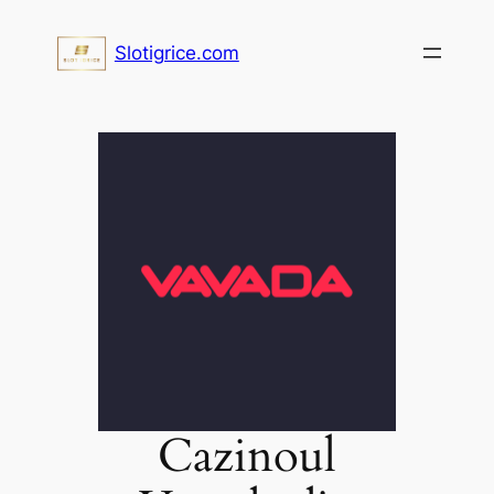
Sari
la
Slotigrice.com
conținut
Cazinoul