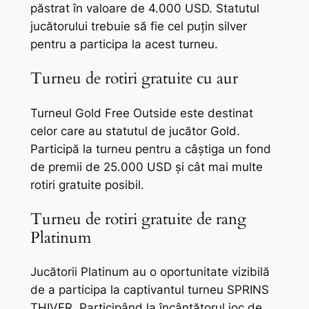
păstrat în valoare de 4.000 USD. Statutul
jucătorului trebuie să fie cel puțin silver
pentru a participa la acest turneu.
Turneu de rotiri gratuite cu aur
Turneul Gold Free Outside este destinat
celor care au statutul de jucător Gold.
Participă la turneu pentru a câștiga un fond
de premii de 25.000 USD și cât mai multe
rotiri gratuite posibil.
Turneu de rotiri gratuite de rang
Platinum
Jucătorii Platinum au o oportunitate vizibilă
de a participa la captivantul turneu SPRINS
THIVER. Participând la încântătorul joc de