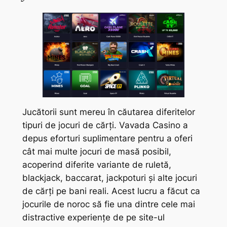
Jucătorii sunt mereu în căutarea diferitelor
tipuri de jocuri de cărți. Vavada Casino a
depus eforturi suplimentare pentru a oferi
cât mai multe jocuri de masă posibil,
acoperind diferite variante de ruletă,
blackjack, baccarat, jackpoturi și alte jocuri
de cărți pe bani reali. Acest lucru a făcut ca
jocurile de noroc să fie una dintre cele mai
distractive experiențe de pe site-ul