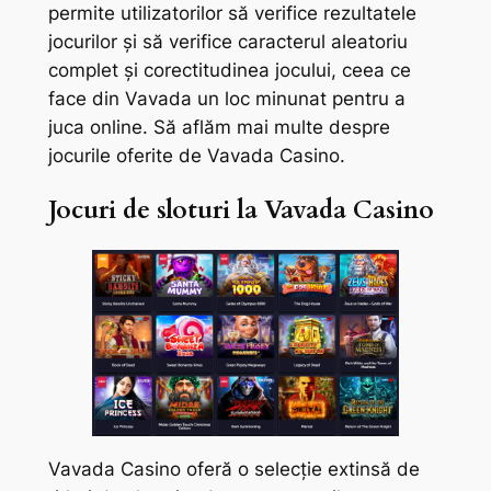
permite utilizatorilor să verifice rezultatele
jocurilor și să verifice caracterul aleatoriu
complet și corectitudinea jocului, ceea ce
face din Vavada un loc minunat pentru a
juca online. Să aflăm mai multe despre
jocurile oferite de Vavada Casino.
Jocuri de sloturi la Vavada Casino
Vavada Casino oferă o selecție extinsă de