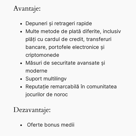
Avantaje:
Depuneri și retrageri rapide
Multe metode de plată diferite, inclusiv
plăți cu cardul de credit, transferuri
bancare, portofele electronice și
criptomonede
Măsuri de securitate avansate și
moderne
Suport multilingv
Reputație remarcabilă în comunitatea
jocurilor de noroc
Dezavantaje:
Oferte bonus medii