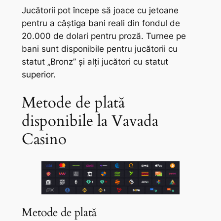
Jucătorii pot începe să joace cu jetoane
pentru a câștiga bani reali din fondul de
20.000 de dolari pentru proză. Turnee pe
bani sunt disponibile pentru jucătorii cu
statut „Bronz” și alți jucători cu statut
superior.
Metode de plată
disponibile la Vavada
Casino
Metode de plată