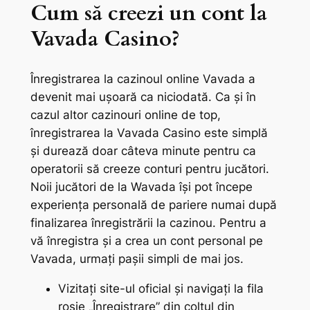
Cum să creezi un cont la
Vavada Casino?
Înregistrarea la cazinoul online Vavada a
devenit mai ușoară ca niciodată. Ca și în
cazul altor cazinouri online de top,
înregistrarea la Vavada Casino este simplă
și durează doar câteva minute pentru ca
operatorii să creeze conturi pentru jucători.
Noii jucători de la Wavada își pot începe
experiența personală de pariere numai după
finalizarea înregistrării la cazinou. Pentru a
vă înregistra și a crea un cont personal pe
Vavada, urmați pașii simpli de mai jos.
Vizitați site-ul oficial și navigați la fila
roșie „Înregistrare” din colțul din