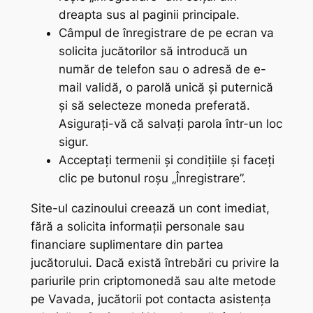
dreapta sus al paginii principale.
Câmpul de înregistrare de pe ecran va
solicita jucătorilor să introducă un
număr de telefon sau o adresă de e-
mail validă, o parolă unică și puternică
și să selecteze moneda preferată.
Asigurați-vă că salvați parola într-un loc
sigur.
Acceptați termenii și condițiile și faceți
clic pe butonul roșu „Înregistrare”.
Site-ul cazinoului creează un cont imediat,
fără a solicita informații personale sau
financiare suplimentare din partea
jucătorului. Dacă există întrebări cu privire la
pariurile prin criptomonedă sau alte metode
pe Vavada, jucătorii pot contacta asistența