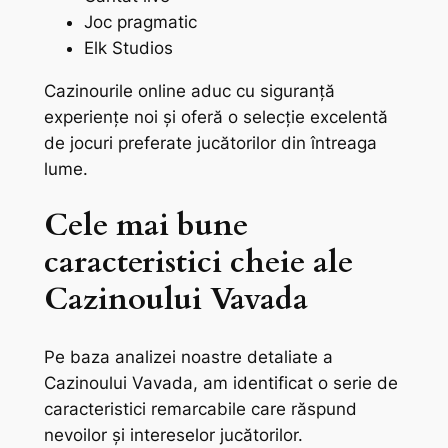
Joc pragmatic
Elk Studios
Cazinourile online aduc cu siguranță
experiențe noi și oferă o selecție excelentă
de jocuri preferate jucătorilor din întreaga
lume.
Cele mai bune
caracteristici cheie ale
Cazinoului Vavada
Pe baza analizei noastre detaliate a
Cazinoului Vavada, am identificat o serie de
caracteristici remarcabile care răspund
nevoilor și intereselor jucătorilor.