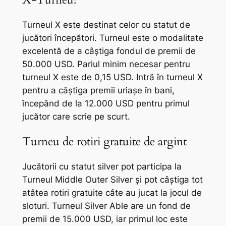
Turneul X este destinat celor cu statut de
jucători începători. Turneul este o modalitate
excelentă de a câștiga fondul de premii de
50.000 USD. Pariul minim necesar pentru
turneul X este de 0,15 USD. Intră în turneul X
pentru a câștiga premii uriașe în bani,
începând de la 12.000 USD pentru primul
jucător care scrie pe scurt.
Turneu de rotiri gratuite de argint
Jucătorii cu statut silver pot participa la
Turneul Middle Outer Silver și pot câștiga tot
atâtea rotiri gratuite câte au jucat la jocul de
sloturi. Turneul Silver Able are un fond de
premii de 15.000 USD, iar primul loc este