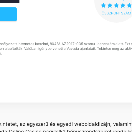
ÖSSZPONTSZÁM
edélyezett internetes kaszinó, 8048/JAZ2017-035 számú licencszám alatt. Ezt 
en alapították. Valóban igénybe veheti a Vavada ajánlatait. Tekintse meg az aktí
b.
kintetet, az egyszerű és egyedi weboldaldizájn, valami
vada Online Casino nagylelkű bónuszrendszerrel rendelk