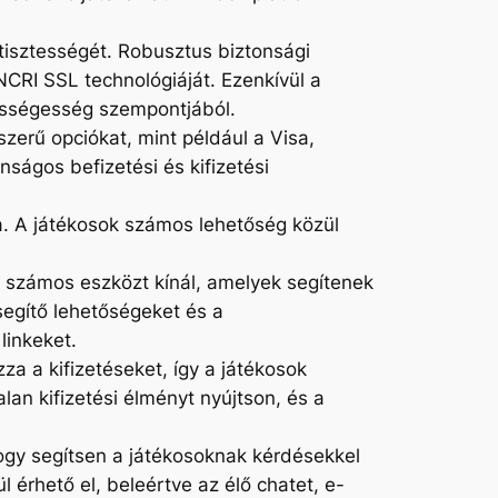
 tisztességét. Robusztus biztonsági
RI SSL technológiáját. Ezenkívül a
ztességesség szempontjából.
zerű opciókat, mint például a Visa,
nságos befizetési és kifizetési
a. A játékosok számos lehetőség közül
s számos eszközt kínál, amelyek segítenek
nsegítő lehetőségeket és a
linkeket.
a a kifizetéseket, így a játékosok
an kifizetési élményt nyújtson, és a
hogy segítsen a játékosoknak kérdésekkel
érhető el, beleértve az élő chatet, e-