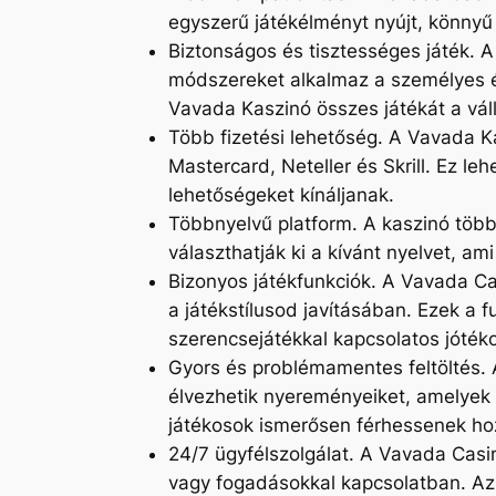
egyszerű játékélményt nyújt, könnyű 
Biztonságos és tisztességes játék. A
módszereket alkalmaz a személyes é
Vavada Kaszinó összes játékát a váll
Több fizetési lehetőség. A Vavada K
Mastercard, Neteller és Skrill. Ez le
lehetőségeket kínáljanak.
Többnyelvű platform. A kaszinó töb
választhatják ki a kívánt nyelvet, ami
Bizonyos játékfunkciók. A Vavada Ca
a játékstílusod javításában. Ezek a 
szerencsejátékkal kapcsolatos jóték
Gyors és problémamentes feltöltés. A
élvezhetik nyereményeiket, amelyek n
játékosok ismerősen férhessenek h
24/7 ügyfélszolgálat. A Vavada Casin
vagy fogadásokkal kapcsolatban. Az ü