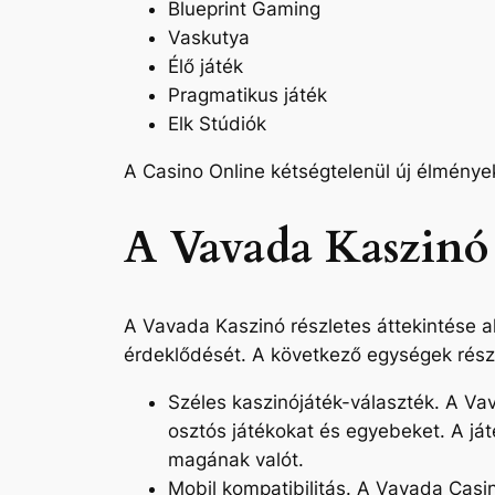
Blueprint Gaming
Vaskutya
Élő játék
Pragmatikus játék
Elk Stúdiók
A Casino Online kétségtelenül új élmények
A Vavada Kaszinó 
A Vavada Kaszinó részletes áttekintése al
érdeklődését. A következő egységek részl
Széles kaszinójáték-választék. A Vav
osztós játékokat és egyebeket. A ját
magának valót.
Mobil kompatibilitás. A Vavada Casin