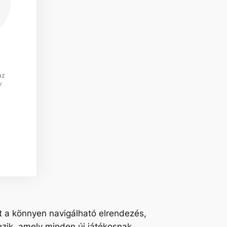
az
v
nt a könnyen navigálható elrendezés,
ezik, amely minden új játékosnak