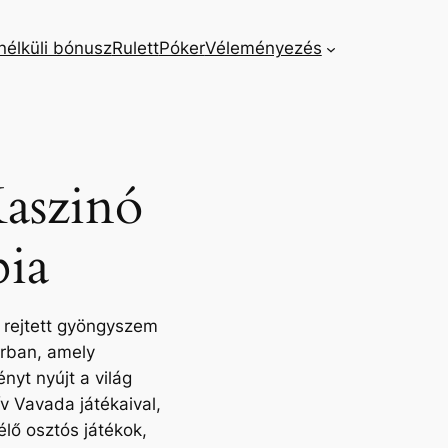
nélküli bónusz
Rulett
Póker
Véleményezés
aszinó
bia
 rejtett gyöngyszem
arban, amely
nyt nyújt a világ
v Vavada játékaival,
élő osztós játékok,