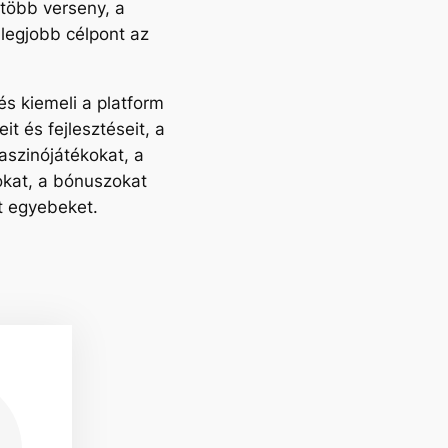
 több verseny, a
legjobb célpont az
és kiemeli a platform
it és fejlesztéseit, a
kaszinójátékokat, a
lokat, a bónuszokat
t egyebeket.