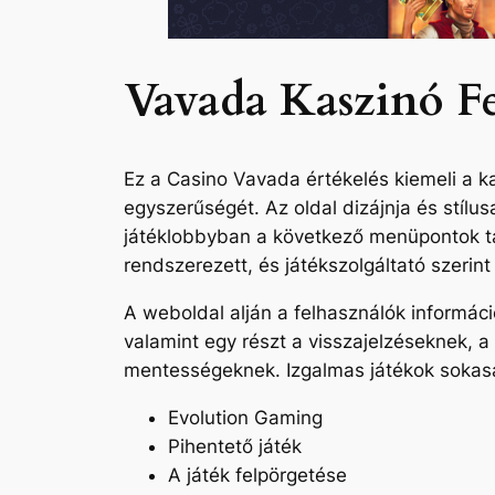
Vavada Kaszinó F
Ez a Casino Vavada értékelés kiemeli a k
egyszerűségét. Az oldal dizájnja és stílu
játéklobbyban a következő menüpontok tal
rendszerezett, és játékszolgáltató szerin
A weboldal alján a felhasználók informáci
valamint egy részt a visszajelzéseknek, a
mentességeknek. Izgalmas játékok sokaságá
Evolution Gaming
Pihentető játék
A játék felpörgetése