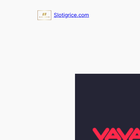
Ugrás
a
Slotigrice.com
tartalomra