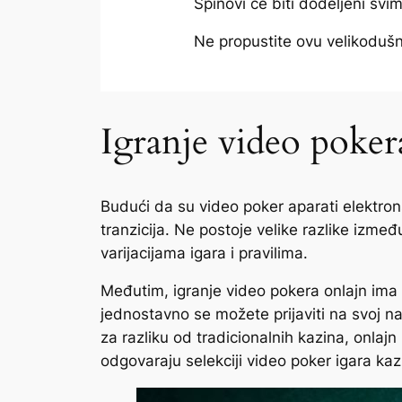
Spinovi će biti dodeljeni svi
Ne propustite ovu velikoduš
Igranje video poker
Budući da su video poker aparati elektronsk
tranzicija. Ne postoje velike razlike izme
varijacijama igara i pravilima.
Međutim, igranje video pokera onlajn ima
jednostavno se možete prijaviti na svoj na
za razliku od tradicionalnih kazina, onlaj
odgovaraju selekciji video poker igara kaz