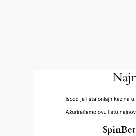
Najn
Ispod je lista onlajn kazina 
Ažuriraćemo ovu listu najno
SpinBett