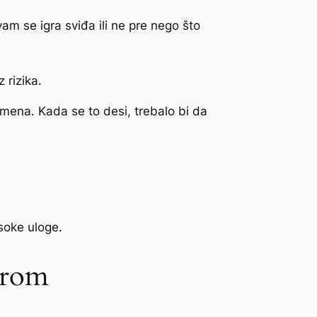
vam se igra sviđa ili ne pre nego što
 rizika.
mena. Kada se to desi, trebalo bi da
soke uloge.
erom