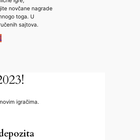
lične igre,
jite novčane nagrade
 mnogo toga. U
ručenih sajtova.
E
2023!
 novim igračima.
 depozita