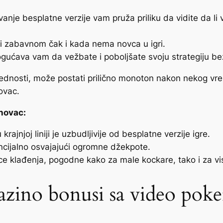
anje besplatne verzije vam pruža priliku da vidite da li 
ini zabavnom čak i kada nema novca u igri.
ućava vam da vežbate i poboljšate svoju strategiju bez
rednosti, može postati prilično monoton nakon nekog vre
ovac.
 novac:
rajnjoj liniji je uzbudljivije od besplatne verzije igre.
encijalno osvajajući ogromne džekpote.
ice klađenja, pogodne kako za male kockare, tako i za vi
azino bonusi sa video pok